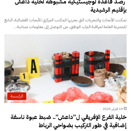
رصد قاعدة لوجيستيكية مشبوهة لخلية داعش
بإقليم الرشيدية
تمكنت الأبحاث والتحريات التي يجريها المكتب المركزي للأبحاث القضائية، التابع
للمديرية العامة لمراقبة التراب الوطني، من التوصل إلى معلومات ميدانية…
الرئيسية
19 فبراير 2025
خلية الفرع الإفريقي ل”داعش”.. ضبط عبوة ناسفة
إضافية في طور التركيب بضواحي الرباط