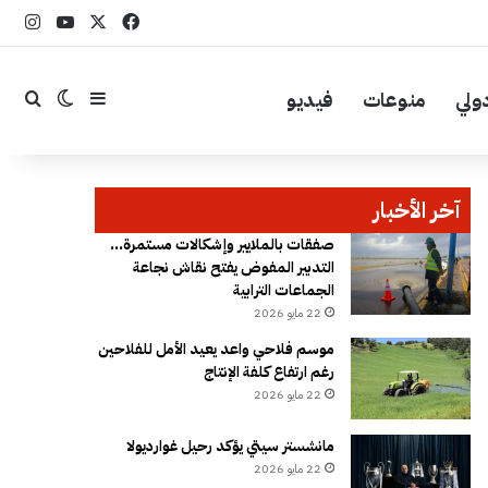
‫X
فيسبوك
YouTube
انست
ولي
منوعات
فيديو
إضافة عمود جا
بحث
الوضع ال
آخر الأخبار
صفقات بالملايير وإشكالات مستمرة…
التدبير المفوض يفتح نقاش نجاعة
الجماعات الترابية
22 مايو 2026
موسم فلاحي واعد يعيد الأمل للفلاحين
رغم ارتفاع كلفة الإنتاج
22 مايو 2026
مانشستر سيتي يؤكد رحيل غوارديولا
22 مايو 2026