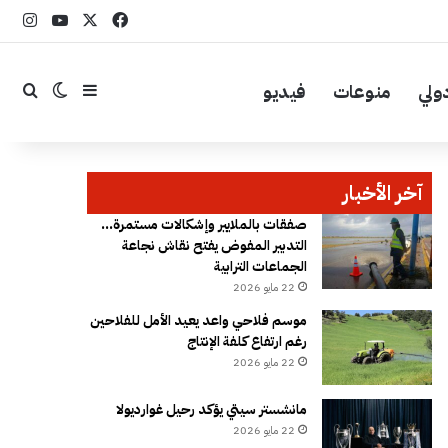
‫X
فيسبوك
YouTube
انست
ولي
منوعات
فيديو
إضافة عمود جا
بحث
الوضع ال
آخر الأخبار
صفقات بالملايير وإشكالات مستمرة…
التدبير المفوض يفتح نقاش نجاعة
الجماعات الترابية
22 مايو 2026
موسم فلاحي واعد يعيد الأمل للفلاحين
رغم ارتفاع كلفة الإنتاج
22 مايو 2026
مانشستر سيتي يؤكد رحيل غوارديولا
22 مايو 2026