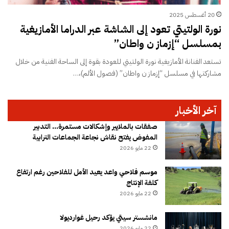
20 أغسطس 2025
نورة الولتيتي تعود إلى الشاشة عبر الدراما الأمازيغية
بمسلسل “إزماز ن واطان”
تستعد الفنانة الأمازيغية نورة الولتيتي للعودة بقوة إلى الساحة الفنية من خلال
مشاركتها في مسلسل “إزماز ن واطان” (فصول الألم)،…
آخر الأخبار
صفقات بالملايير وإشكالات مستمرة… التدبير
المفوض يفتح نقاش نجاعة الجماعات الترابية
22 مايو 2026
موسم فلاحي واعد يعيد الأمل للفلاحين رغم ارتفاع
كلفة الإنتاج
22 مايو 2026
مانشستر سيتي يؤكد رحيل غوارديولا
22 مايو 2026