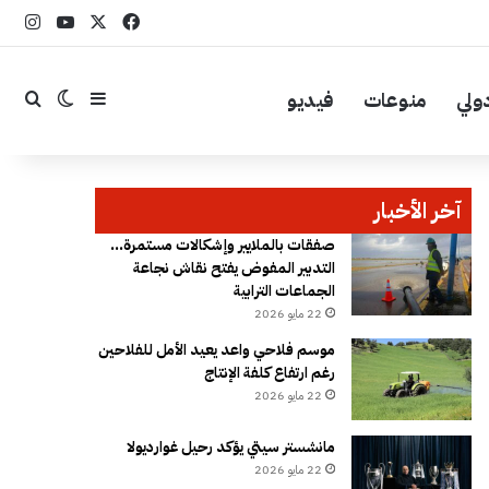
‫X
فيسبوك
YouTube
انست
ولي
منوعات
فيديو
إضافة عمود جا
بحث
الوضع ال
آخر الأخبار
صفقات بالملايير وإشكالات مستمرة…
التدبير المفوض يفتح نقاش نجاعة
الجماعات الترابية
22 مايو 2026
موسم فلاحي واعد يعيد الأمل للفلاحين
رغم ارتفاع كلفة الإنتاج
22 مايو 2026
مانشستر سيتي يؤكد رحيل غوارديولا
22 مايو 2026