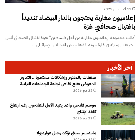
12 أغسطس 2025
إعلاميون مغاربة يحتجون بالدار البيضاء تنديداً
باغتيال صحافيي غزة
أدانت مجموعة “إعلاميون مغاربة من أجل فلسطين” بقوة اغتيال الصحافي أنس
الشريف وزملائه في غارة جوية نفذها جيش الاحتلال الإسرائيلي…
آخر الأخبار
صفقات بالملايير وإشكالات مستمرة… التدبير
المفوض يفتح نقاش نجاعة الجماعات الترابية
22 مايو 2026
موسم فلاحي واعد يعيد الأمل للفلاحين رغم ارتفاع
كلفة الإنتاج
22 مايو 2026
مانشستر سيتي يؤكد رحيل غوارديولا
22 مايو 2026