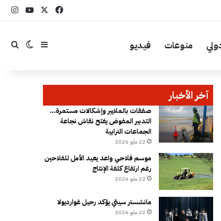
‫X
فيسبوك
YouTube
انست
ولي
منوعات
فيديو
إضافة عمود جا
بحث
الوضع ال
آخر الأخبار
صفقات بالملايير وإشكالات مستمرة…
التدبير المفوض يفتح نقاش نجاعة
الجماعات الترابية
22 مايو 2026
موسم فلاحي واعد يعيد الأمل للفلاحين
رغم ارتفاع كلفة الإنتاج
22 مايو 2026
مانشستر سيتي يؤكد رحيل غوارديولا
22 مايو 2026