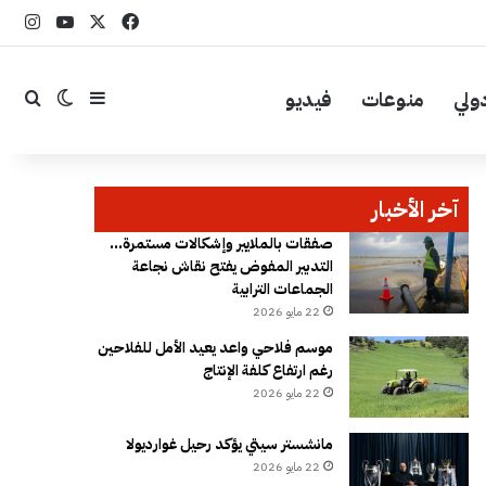
‫X
فيسبوك
YouTube
انست
ولي
منوعات
فيديو
إضافة عمود جا
بحث
الوضع ال
آخر الأخبار
صفقات بالملايير وإشكالات مستمرة…
التدبير المفوض يفتح نقاش نجاعة
الجماعات الترابية
22 مايو 2026
موسم فلاحي واعد يعيد الأمل للفلاحين
رغم ارتفاع كلفة الإنتاج
22 مايو 2026
مانشستر سيتي يؤكد رحيل غوارديولا
22 مايو 2026