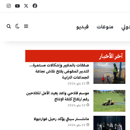
‫X
فيسبوك
YouTube
انست
ولي
منوعات
فيديو
إضافة عمود جا
بحث
الوضع ال
آخر الأخبار
صفقات بالملايير وإشكالات مستمرة…
التدبير المفوض يفتح نقاش نجاعة
الجماعات الترابية
22 مايو 2026
موسم فلاحي واعد يعيد الأمل للفلاحين
رغم ارتفاع كلفة الإنتاج
22 مايو 2026
مانشستر سيتي يؤكد رحيل غوارديولا
22 مايو 2026