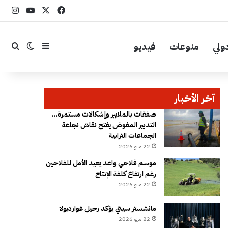
‫X
فيسبوك
YouTube
انست
ولي
منوعات
فيديو
إضافة عمود جا
بحث
الوضع ال
آخر الأخبار
صفقات بالملايير وإشكالات مستمرة…
التدبير المفوض يفتح نقاش نجاعة
الجماعات الترابية
22 مايو 2026
موسم فلاحي واعد يعيد الأمل للفلاحين
رغم ارتفاع كلفة الإنتاج
22 مايو 2026
مانشستر سيتي يؤكد رحيل غوارديولا
22 مايو 2026