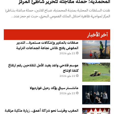
المحمدية: حملة مفاجئة لتحرير شاطئ المركز
نفدت السلطات المحلية بمدينة المحمدية، صباح الاثنين، حملة مباغتة بشاطئ
المركز لمواجهة ظاهرة احتلال الملك العمومي البحري، حيث تم حجز عدد…
آخر الأخبار
صفقات بالملايير وإشكالات مستمرة… التدبير
المفوض يفتح نقاش نجاعة الجماعات الترابية
22 مايو 2026
موسم فلاحي واعد يعيد الأمل للفلاحين رغم ارتفاع
كلفة الإنتاج
22 مايو 2026
مانشستر سيتي يؤكد رحيل غوارديولا
22 مايو 2026
المغرب وفرنسا نحو شراكة أعمق.. زيارة ملكية مرتقبة