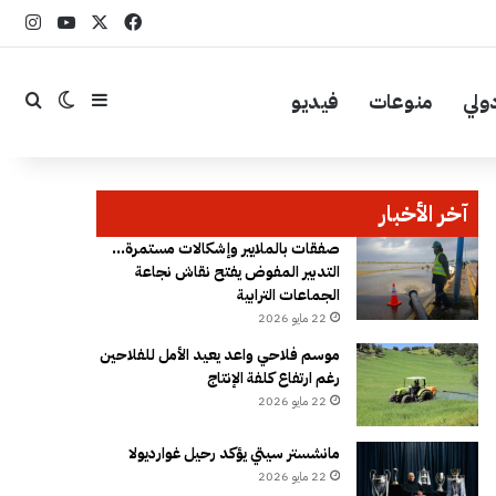
‫X
فيسبوك
YouTube
انست
ولي
منوعات
فيديو
إضافة عمود جا
بحث
الوضع ال
آخر الأخبار
صفقات بالملايير وإشكالات مستمرة…
التدبير المفوض يفتح نقاش نجاعة
الجماعات الترابية
22 مايو 2026
موسم فلاحي واعد يعيد الأمل للفلاحين
رغم ارتفاع كلفة الإنتاج
22 مايو 2026
مانشستر سيتي يؤكد رحيل غوارديولا
22 مايو 2026