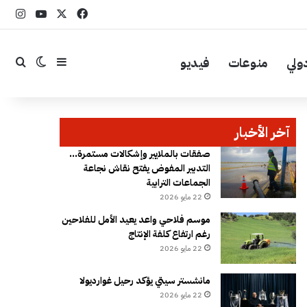
‫X
فيسبوك
YouTube
انست
ولي
منوعات
فيديو
إضافة عمود جا
بحث
الوضع ال
آخر الأخبار
صفقات بالملايير وإشكالات مستمرة…
التدبير المفوض يفتح نقاش نجاعة
الجماعات الترابية
22 مايو 2026
موسم فلاحي واعد يعيد الأمل للفلاحين
رغم ارتفاع كلفة الإنتاج
22 مايو 2026
مانشستر سيتي يؤكد رحيل غوارديولا
22 مايو 2026