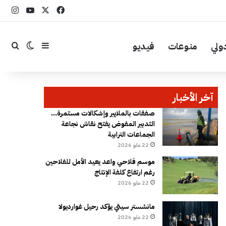
‫X
فيسبوك
YouTube
انست
ولي
منوعات
فيديو
إضافة عمود جا
بحث
الوضع ال
آخر الأخبار
صفقات بالملايير وإشكالات مستمرة…
التدبير المفوض يفتح نقاش نجاعة
الجماعات الترابية
22 مايو 2026
موسم فلاحي واعد يعيد الأمل للفلاحين
رغم ارتفاع كلفة الإنتاج
22 مايو 2026
مانشستر سيتي يؤكد رحيل غوارديولا
22 مايو 2026