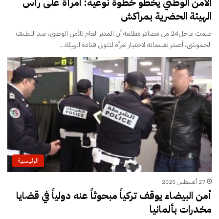
الأمن الوطني يخطو خطوة نوعية: امرأة على رأس
الهيئة الحضرية بمراكش
علمت عاجل24 من مصادر مطلعة أن المدير العام للأمن الوطني، عبد اللطيف
الحموشي، أصدر تعليماته لاختيار امرأة لتتولى قيادة الهيئة…
الرئيسية
27 أغسطس 2025
أمن البيضاء يوقف تركياً مبحوثاً عنه دولياً في قضايا
مخدرات بألمانيا