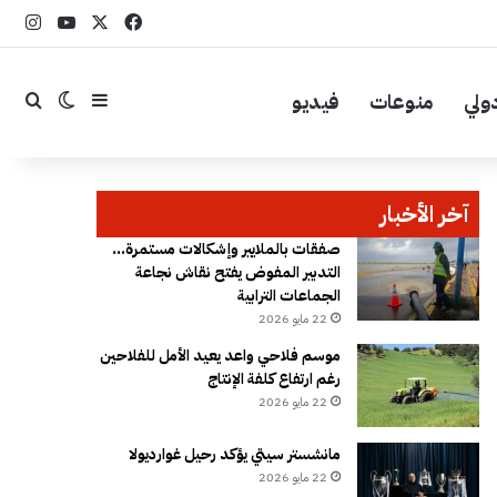
‫X
فيسبوك
YouTube
انست
ولي
منوعات
فيديو
إضافة عمود جا
بحث
الوضع ال
آخر الأخبار
صفقات بالملايير وإشكالات مستمرة…
التدبير المفوض يفتح نقاش نجاعة
الجماعات الترابية
22 مايو 2026
موسم فلاحي واعد يعيد الأمل للفلاحين
رغم ارتفاع كلفة الإنتاج
22 مايو 2026
مانشستر سيتي يؤكد رحيل غوارديولا
22 مايو 2026