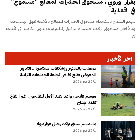
بقرار أوروبي.. مسحوق الحشرات المعالج “مسموح”
في الأغذية
سيتم السماح باستخدام مسحوق الحشرات المعالج بالأشعة فوق البنفسجية،
وبالأخص مسحوق يرقات خنفساء الدقيق (تينيبريو موليتور) الكاملة، في الأغذية
في…
آخر الأخبار
صفقات بالملايير وإشكالات مستمرة… التدبير
المفوض يفتح نقاش نجاعة الجماعات الترابية
22 مايو 2026
موسم فلاحي واعد يعيد الأمل للفلاحين رغم ارتفاع
كلفة الإنتاج
22 مايو 2026
مانشستر سيتي يؤكد رحيل غوارديولا
22 مايو 2026