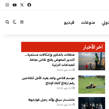
‫X
فيسبوك
YouTube
انست
ولي
منوعات
فيديو
إضافة عمود جا
بحث
الوضع ال
آخر الأخبار
صفقات بالملايير وإشكالات مستمرة…
التدبير المفوض يفتح نقاش نجاعة
الجماعات الترابية
22 مايو 2026
موسم فلاحي واعد يعيد الأمل للفلاحين
رغم ارتفاع كلفة الإنتاج
22 مايو 2026
مانشستر سيتي يؤكد رحيل غوارديولا
22 مايو 2026