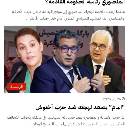
المنصوري رئاسة الحكومة القادمة؟
عندما ارتقت فاطمة الزهراء المنصوري إلى موقع الزعامة داخل حزب الأصالة
والمعاصرة، بدا المشهد السياسي المغربي أمام خيار جذاب: قائدة…
الرئيسية
26 يناير 2025
“البام” يصعد لهجته ضد حزب أخنوش
بدأ حزب الأصالة والمعاصرة يعيد حساباته السياسية في علاقته بأحزاب التحالف
الحكومي، بسبب المناورات التي يقوم بها حزب التجمع الوطني…