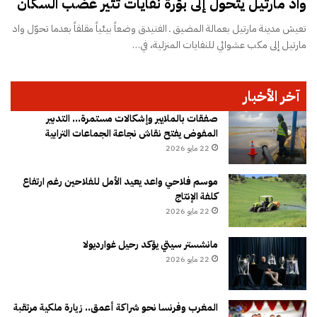
واد مارتيل يتحول إلى بؤرة نفايات تثير غضب السكان
تعيش مدينة مارتيل بعمالة المضيق ـ الفنيدق وضعاً بيئياً مقلقاً بعدما تحوّل واد
مارتيل إلى مكب عشوائي للنفايات المنزلية، في…
آخر الأخبار
صفقات بالملايير وإشكالات مستمرة… التدبير
المفوض يفتح نقاش نجاعة الجماعات الترابية
22 مايو 2026
موسم فلاحي واعد يعيد الأمل للفلاحين رغم ارتفاع
كلفة الإنتاج
22 مايو 2026
مانشستر سيتي يؤكد رحيل غوارديولا
22 مايو 2026
المغرب وفرنسا نحو شراكة أعمق.. زيارة ملكية مرتقبة