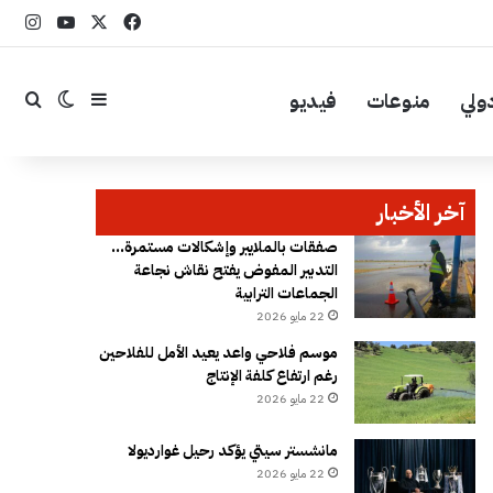
‫X
فيسبوك
YouTube
انست
ولي
منوعات
فيديو
إضافة عمود جا
بحث
الوضع ال
آخر الأخبار
صفقات بالملايير وإشكالات مستمرة…
التدبير المفوض يفتح نقاش نجاعة
الجماعات الترابية
22 مايو 2026
موسم فلاحي واعد يعيد الأمل للفلاحين
رغم ارتفاع كلفة الإنتاج
22 مايو 2026
مانشستر سيتي يؤكد رحيل غوارديولا
22 مايو 2026