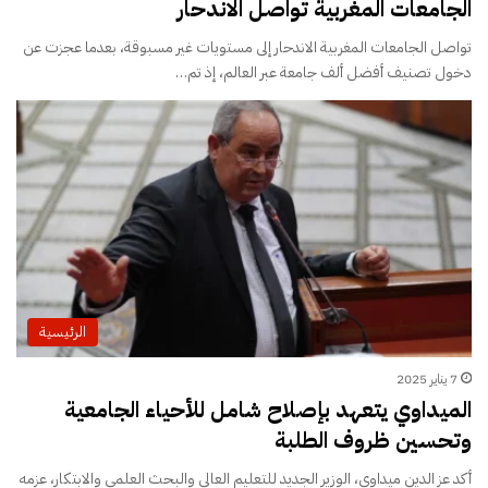
الجامعات المغربية تواصل الاندحار
تواصل الجامعات المغربية الاندحار إلى مستويات غير مسبوقة، بعدما عجزت عن
دخول تصنيف أفضل ألف جامعة عبر العالم، إذ تم…
الرئيسية
7 يناير 2025
الميداوي يتعهد بإصلاح شامل للأحياء الجامعية
وتحسين ظروف الطلبة
أكد عز الدين ميداوي، الوزير الجديد للتعليم العالي والبحث العلمي والابتكار، عزمه