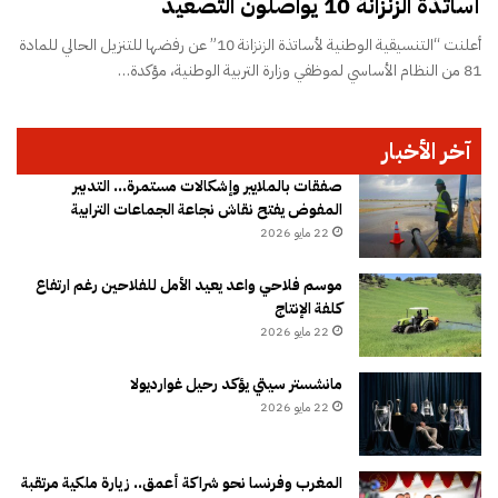
أساتذة الزنزانة 10 يواصلون التصعيد
أعلنت “التنسيقية الوطنية لأساتذة الزنزانة 10” عن رفضها للتنزيل الحالي للمادة
81 من النظام الأساسي لموظفي وزارة التربية الوطنية، مؤكدة…
آخر الأخبار
صفقات بالملايير وإشكالات مستمرة… التدبير
المفوض يفتح نقاش نجاعة الجماعات الترابية
22 مايو 2026
موسم فلاحي واعد يعيد الأمل للفلاحين رغم ارتفاع
كلفة الإنتاج
22 مايو 2026
مانشستر سيتي يؤكد رحيل غوارديولا
22 مايو 2026
المغرب وفرنسا نحو شراكة أعمق.. زيارة ملكية مرتقبة