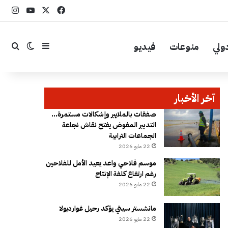
‫X
فيسبوك
YouTube
انست
ولي
منوعات
فيديو
إضافة عمود جا
بحث
الوضع ال
آخر الأخبار
صفقات بالملايير وإشكالات مستمرة…
التدبير المفوض يفتح نقاش نجاعة
الجماعات الترابية
22 مايو 2026
موسم فلاحي واعد يعيد الأمل للفلاحين
رغم ارتفاع كلفة الإنتاج
22 مايو 2026
مانشستر سيتي يؤكد رحيل غوارديولا
22 مايو 2026