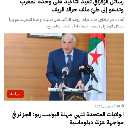
رسائل الزفزافي تعيد التأكيد على وحدة المغرب
وتدعو إلى طيّ ملف حراك الريف
أعاد ناصر الزفزافي، قائد حراك الريف، التأكيد على تشبثه بوحدة المغرب، موجهاً
رسائل قوية إلى خصوم المملكة في الداخل والخارج،…
سياسة
29 أغسطس 2025
الولايات المتحدة تنهي مهلة البوليساريو: الجزائر في
مواجهة عزلة دبلوماسية