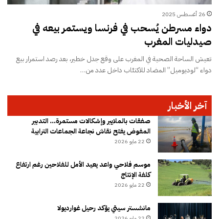
26 أغسطس 2025
دواء مسرطن يُسحب في فرنسا ويستمر بيعه في
صيدليات المغرب
تعيش الساحة الصحية في المغرب على وقع جدل خطير، بعد رصد استمرار بيع
دواء “لوديوميل” المضاد للاكتئاب داخل عدد من…
آخر الأخبار
صفقات بالملايير وإشكالات مستمرة… التدبير
المفوض يفتح نقاش نجاعة الجماعات الترابية
22 مايو 2026
موسم فلاحي واعد يعيد الأمل للفلاحين رغم ارتفاع
كلفة الإنتاج
22 مايو 2026
مانشستر سيتي يؤكد رحيل غوارديولا
22 مايو 2026