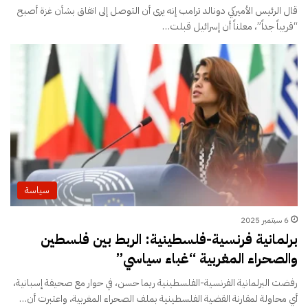
قال الرئيس الأميركي دونالد ترامب إنه يرى أن التوصل إلى اتفاق بشأن غزة أصبح
“قريباً جداً”، معلناً أن إسرائيل قبلت…
سياسة
6 سبتمبر 2025
برلمانية فرنسية-فلسطينية: الربط بين فلسطين
والصحراء المغربية “غباء سياسي”
رفضت البرلمانية الفرنسية-الفلسطينية ريما حسن، في حوار مع صحيفة إسبانية،
أي محاولة لمقارنة القضية الفلسطينية بملف الصحراء المغربية، واعتبرت أن…