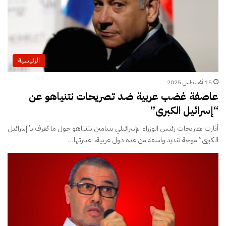
الرئيسية
15 أغسطس 2025
عاصفة غضب عربية ضد تصريحات نتنياهو عن
“إسرائيل الكبرى”
أثارت تصريحات رئيس الوزراء الإسرائيلي بنيامين نتنياهو حول ما يُعرف بـ”إسرائيل
الكبرى” موجة تنديد واسعة من عدة دول عربية، اعتبرتها…