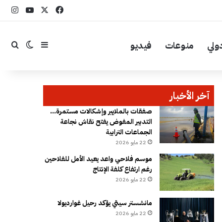
‫X
فيسبوك
YouTube
انست
ولي
منوعات
فيديو
إضافة عمود جا
بحث
الوضع ال
آخر الأخبار
صفقات بالملايير وإشكالات مستمرة…
التدبير المفوض يفتح نقاش نجاعة
الجماعات الترابية
22 مايو 2026
موسم فلاحي واعد يعيد الأمل للفلاحين
رغم ارتفاع كلفة الإنتاج
22 مايو 2026
مانشستر سيتي يؤكد رحيل غوارديولا
22 مايو 2026