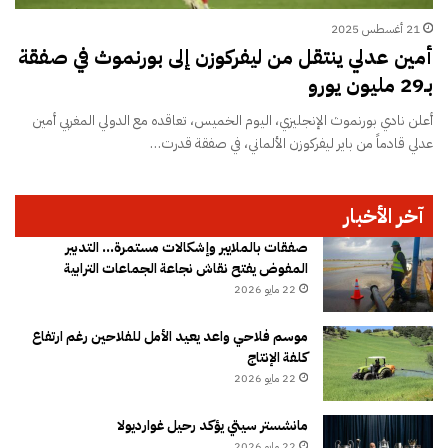
21 أغسطس 2025
أمين عدلي ينتقل من ليفركوزن إلى بورنموث في صفقة
بـ29 مليون يورو
أعلن نادي بورنموث الإنجليزي، اليوم الخميس، تعاقده مع الدولي المغربي أمين
عدلي قادماً من باير ليفركوزن الألماني، في صفقة قدرت…
آخر الأخبار
صفقات بالملايير وإشكالات مستمرة… التدبير
المفوض يفتح نقاش نجاعة الجماعات الترابية
22 مايو 2026
موسم فلاحي واعد يعيد الأمل للفلاحين رغم ارتفاع
كلفة الإنتاج
22 مايو 2026
مانشستر سيتي يؤكد رحيل غوارديولا
22 مايو 2026