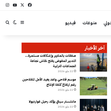
‫X
فيسبوك
YouTube
انست
ولي
منوعات
فيديو
إضافة عمود جا
بحث
الوضع ال
آخر الأخبار
صفقات بالملايير وإشكالات مستمرة…
التدبير المفوض يفتح نقاش نجاعة
الجماعات الترابية
22 مايو 2026
موسم فلاحي واعد يعيد الأمل للفلاحين
رغم ارتفاع كلفة الإنتاج
22 مايو 2026
مانشستر سيتي يؤكد رحيل غوارديولا
22 مايو 2026