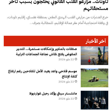
تاونات.. مزارعو القنب القانوني يحتجون بسبب تأخر
مستحقاتهم
خرج العشرات من مزارعي القنب الهندي المقنن بمنطقة غفساي، إقليم تاونات،
في وقفة احتجاجية أمام مقر عمالة الإقليم، للمطالبة بصرف…
آخر الأخبار
صفقات بالملايير وإشكالات مستمرة… التدبير
المفوض يفتح نقاش نجاعة الجماعات الترابية
22 مايو 2026
موسم فلاحي واعد يعيد الأمل للفلاحين رغم ارتفاع
كلفة الإنتاج
22 مايو 2026
مانشستر سيتي يؤكد رحيل غوارديولا
22 مايو 2026