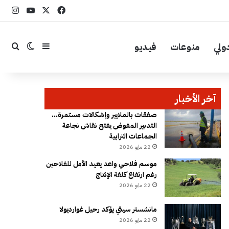
‫X
فيسبوك
YouTube
انست
ولي
منوعات
فيديو
إضافة عمود جا
بحث
الوضع ال
آخر الأخبار
صفقات بالملايير وإشكالات مستمرة…
التدبير المفوض يفتح نقاش نجاعة
الجماعات الترابية
22 مايو 2026
موسم فلاحي واعد يعيد الأمل للفلاحين
رغم ارتفاع كلفة الإنتاج
22 مايو 2026
مانشستر سيتي يؤكد رحيل غوارديولا
22 مايو 2026