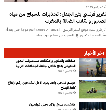
8 سبتمبر 2025
تقرير فرنسي يثير الجدل: تحذيرات للسياح من مياه
الصنبور والكلاب الضالة بالمغرب
أثار تقرير نشره موقع السفر الفرنسي partir.ouest-france.fr موجة جدل بعد أن
حذّر السياح المتجهين إلى المغرب من مخاطر شرب مياه…
آخر الأخبار
صفقات بالملايير وإشكالات مستمرة… التدبير
المفوض يفتح نقاش نجاعة الجماعات الترابية
22 مايو 2026
موسم فلاحي واعد يعيد الأمل للفلاحين رغم ارتفاع
كلفة الإنتاج
22 مايو 2026
مانشستر سيتي يؤكد رحيل غوارديولا
22 مايو 2026