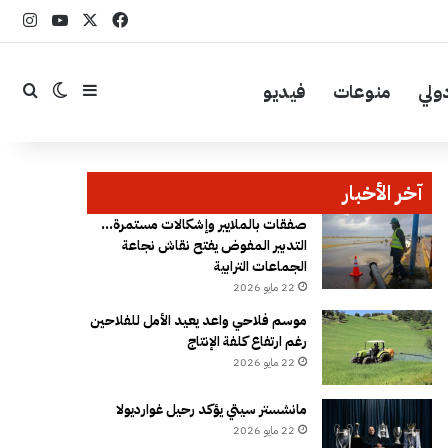
‫X
فيسبوك
YouTube
انست
ولي
منوعات
فيديو
إضافة عمود جا
بحث
الوضع ال
آخر الأخبار
صفقات بالملايير وإشكالات مستمرة…
التدبير المفوض يفتح نقاش نجاعة
الجماعات الترابية
22 مايو 2026
موسم فلاحي واعد يعيد الأمل للفلاحين
رغم ارتفاع كلفة الإنتاج
22 مايو 2026
مانشستر سيتي يؤكد رحيل غوارديولا
22 مايو 2026