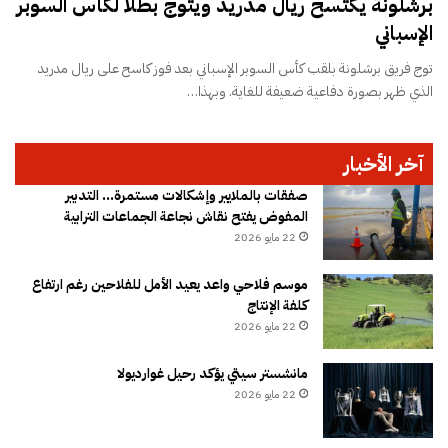
برشلونة يكتسح ريال مدريد ويتوج بطلًا لكأس السوبر
الإسباني
توج فريق برشلونة بلقب كأس السوبر الإسباني بعد فوز كاسح على ريال مدريد
الذي ظهر بصورة دفاعية ضعيفة للغاية. وبهذا…
آخر الأخبار
صفقات بالملايير وإشكالات مستمرة… التدبير
المفوض يفتح نقاش نجاعة الجماعات الترابية
22 مايو 2026
موسم فلاحي واعد يعيد الأمل للفلاحين رغم ارتفاع
كلفة الإنتاج
22 مايو 2026
مانشستر سيتي يؤكد رحيل غوارديولا
22 مايو 2026