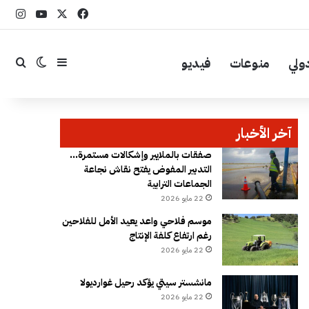
‫X
فيسبوك
YouTube
انست
ولي
منوعات
فيديو
إضافة عمود جا
بحث
الوضع ال
آخر الأخبار
صفقات بالملايير وإشكالات مستمرة…
التدبير المفوض يفتح نقاش نجاعة
الجماعات الترابية
22 مايو 2026
موسم فلاحي واعد يعيد الأمل للفلاحين
رغم ارتفاع كلفة الإنتاج
22 مايو 2026
مانشستر سيتي يؤكد رحيل غوارديولا
22 مايو 2026