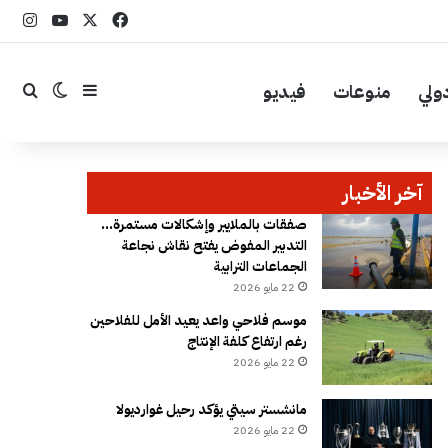
‫X
فيسبوك
YouTube
انست
ولي
منوعات
فيديو
إضافة عمود جا
بحث
الوضع ال
آخر الأخبار
صفقات بالملايير وإشكالات مستمرة…
التدبير المفوض يفتح نقاش نجاعة
الجماعات الترابية
22 مايو 2026
موسم فلاحي واعد يعيد الأمل للفلاحين
رغم ارتفاع كلفة الإنتاج
22 مايو 2026
مانشستر سيتي يؤكد رحيل غوارديولا
22 مايو 2026