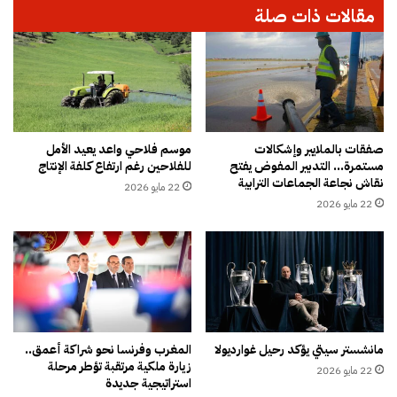
مقالات ذات صلة
غ
ر
ي
ي
ر
ي
ا
ش
ل
ي
م
د
س
ب
ب
ا
صفقات بالملايير وإشكالات
موسم فلاحي واعد يعيد الأمل
و
مستمرة… التدبير المفوض يفتح
للفلاحين رغم ارتفاع كلفة الإنتاج
ل
نقاش نجاعة الجماعات الترابية
ق
إ
22 مايو 2026
”
ص
22 مايو 2026
ل
ل
ل
ا
ش
ح
ر
ا
ا
ت
ك
ا
ة
ل
مانشستر سيتي يؤكد رحيل غوارديولا
المغرب وفرنسا نحو شراكة أعمق..
ا
م
زيارة ملكية مرتقبة تؤطر مرحلة
ل
22 مايو 2026
ل
استراتيجية جديدة
ت
ك