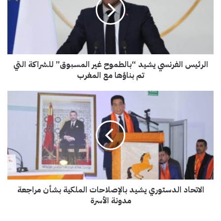
ئ
ي
س
ا
ل
ف
الرئيس الفرنسي يشيد “بالطموح غير المسبوق” للشراكة التي
ر
ن
تم بناؤها مع المغرب
س
ي
ا
ي
ل
ش
ا
ي
ت
د
ح
“
ا
ب
د
ا
ا
ل
ل
ط
الاتحاد الدستوري يشيد بالإصلاحات الملكية بشأن مراجعة
د
م
س
مدونة الأسرة
و
ت
ح
و