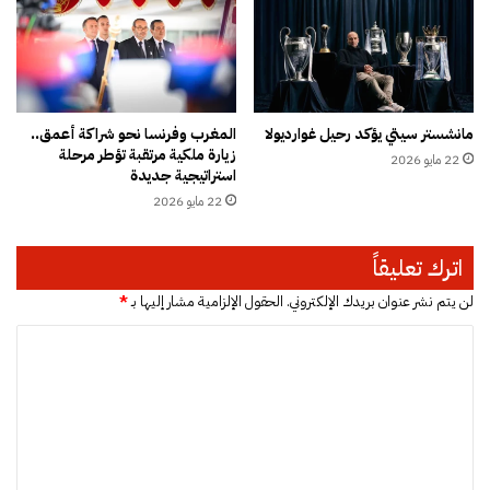
ي
ق
ل
م
و
ا
مانشستر سيتي يؤكد رحيل غوارديولا
المغرب وفرنسا نحو شراكة أعمق..
ج
زيارة ملكية مرتقبة تؤطر مرحلة
22 مايو 2026
ه
استراتيجية جديدة
ة
22 مايو 2026
أ
ز
م
اترك تعليقاً
ة
ن
لن يتم نشر عنوان بريدك الإلكتروني.
الحقول الإلزامية مشار إليها بـ
*
د
ا
ر
ة
ل
ا
ت
ل
م
ع
ي
ل
ا