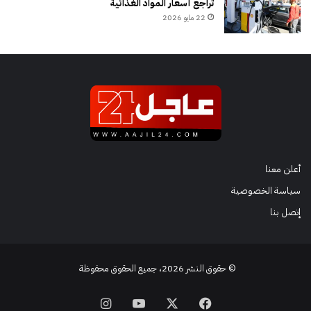
تراجع أسعار المواد الغذائية
22 مايو 2026
أعلن معنا
سياسة الخصوصية
إتصل بنا
© حقوق النشر 2026، جميع الحقوق محفوظة
فيسبوك
‫X
‫YouTube
انستقرام