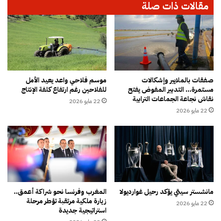
مقالات ذات صلة
ب
د
ا
ء
ب
و
ح
م
صفقات بالملايير وإشكالات
موسم فلاحي واعد يعيد الأمل
مستمرة… التدبير المفوض يفتح
للفلاحين رغم ارتفاع كلفة الإنتاج
ر
نقاش نجاعة الجماعات الترابية
و
22 مايو 2026
ن
22 مايو 2026
مانشستر سيتي يؤكد رحيل غوارديولا
المغرب وفرنسا نحو شراكة أعمق..
زيارة ملكية مرتقبة تؤطر مرحلة
22 مايو 2026
استراتيجية جديدة