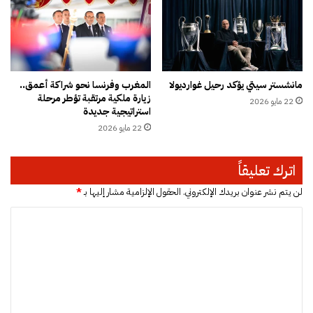
س
ل
و
ب
ب
و
ر
ط
ا
ا
مانشستر سيتي يؤكد رحيل غوارديولا
المغرب وفرنسا نحو شراكة أعمق..
ل
"
زيارة ملكية مرتقبة تؤطر مرحلة
22 مايو 2026
إ
استراتيجية جديدة
س
22 مايو 2026
ب
ا
ن
اترك تعليقاً
ي
لن يتم نشر عنوان بريدك الإلكتروني.
الحقول الإلزامية مشار إليها بـ
*
ا
ل
ت
ع
ل