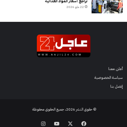
تراجع أسعار المواد الغذائية
22 مايو 2026
أعلن معنا
سياسة الخصوصية
إتصل بنا
© حقوق النشر 2026، جميع الحقوق محفوظة
فيسبوك
‫X
‫YouTube
انستقرام