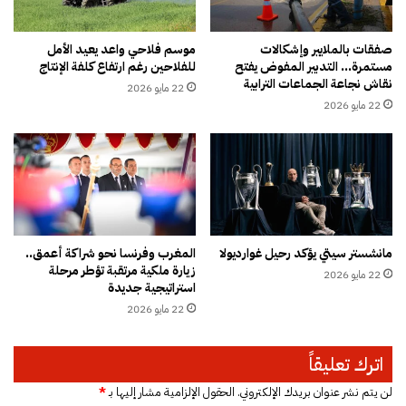
ج
ت
ا
ا
ن
ل
صفقات بالملايير وإشكالات
موسم فلاحي واعد يعيد الأمل
ي
مستمرة… التدبير المفوض يفتح
للفلاحين رغم ارتفاع كلفة الإنتاج
ك
نقاش نجاعة الجماعات الترابية
ع
ب
22 مايو 2026
ب
ر
22 مايو 2026
ر
ى
ا
ض
ل
ر
أ
و
ن
ر
ت
ة
ر
م
مانشستر سيتي يؤكد رحيل غوارديولا
المغرب وفرنسا نحو شراكة أعمق..
ن
ل
زيارة ملكية مرتقبة تؤطر مرحلة
ت
22 مايو 2026
ح
استراتيجية جديدة
ة
22 مايو 2026
ل
م
و
اترك تعليقاً
ا
ج
لن يتم نشر عنوان بريدك الإلكتروني.
الحقول الإلزامية مشار إليها بـ
*