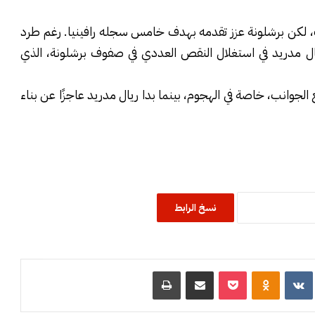
رات، لكن برشلونة عزز تقدمه بهدف خامس سجله رافينيا. رغم طرد
ل مدريد في استغلال النقص العددي في صفوف برشلونة، الذي
ع الجوانب، خاصة في الهجوم، بينما بدا ريال مدريد عاجزًا عن بناء
نسخ الرابط
R
‏VKontakte
Odnoklassniki
‫Pocket
مشاركة عبر البريد
طباعة