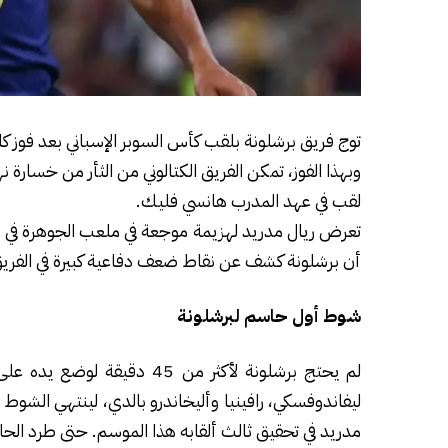
توج فريق برشلونة بلقب كأس السوبر الإسباني بعد فوز ك
وبهذا الفوز، تمكن الفريق الكتالوني من الثأر من خسارة 
لقب في عهد المدرب هانسي فليك.
تعرض ريال مدريد لهزيمة موجعة في ملعب الجوهرة في جد
أن برشلونة كشف عن نقاط ضعف دفاعية كبيرة في الفريق 
شوط أول حاسم لبرشلونة
لم يحتج برشلونة لأكثر من 45
مدريد في تحقيق ثالث ألقابه هذا الموسم. حتى طرد الحارس تشيزني في الدقي