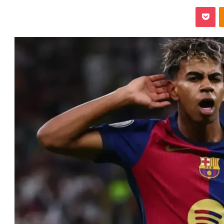
‫Pocket
Odnoklassniki