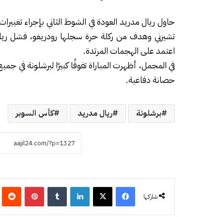
حاول ريال مدريد العودة في الشوط الثاني بإجراء تغيي
تشيزني وهدف من ركلة حرة سجلها رودريغو، فشل ريا
اعتمد على الهجمات المرتدة.
في المجمل، أظهرت المباراة تفوقًا كبيرًا لبرشلونة في جمي
حصانة دفاعية.
برشلونة
ريال مدريد
كأس السوبر
فيسبوك
‫X
لينكدإن
‏Tumblr
بينتيريست
‏eddit
شاركها