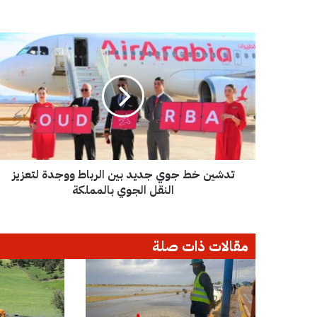
ت
د
ش
ي
ن
خ
ط
ج
و
تدشين خط جوي جديد بين الرباط ووجدة لتعزيز
ي
ج
النقل الجوي بالمملكة
د
ي
د
مقالات ذات صلة
ب
ي
ن
ا
ل