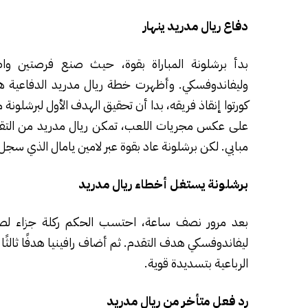
دفاع ريال مدريد ينهار
بدأ برشلونة المباراة بقوة، حيث صنع فرصتين وا
وليفاندوفسكي. وأظهرت خطة ريال مدريد الدفاعية هشاش
كورتوا إنقاذ فريقه، بدا أن تحقيق الهدف الأول لبرشلون
على عكس مجريات اللعب، تمكن ريال مدريد من التق
مبابي. لكن برشلونة عاد بقوة عبر لامين يامال الذي سجل
برشلونة يستغل أخطاء ريال مدريد
بعد مرور نصف ساعة، احتسب الحكم ركلة جزاء لصا
ليفاندوفسكي هدف التقدم. ثم أضاف رافينيا هدفًا ثالثًا
الرباعية بتسديدة قوية.
رد فعل متأخر من ريال مدريد