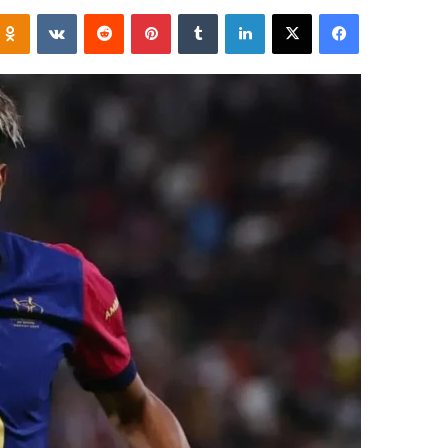
فيسبوك
‫X
لينكدإن
‏Tumblr
بينتيريست
‏Reddit
‏VKontakte