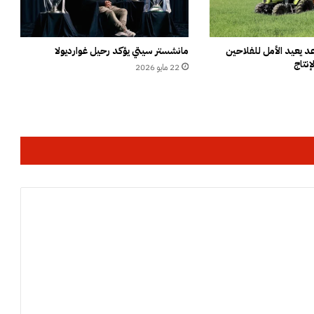
ص
ل
و
ن
 يعيد الأمل للفلاحين
مانشستر سيتي يؤكد رحيل غوارديولا
إنتاج
ا
22 مايو 2026
ل
ت
ص
ع
ي
د