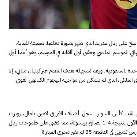
اسح على ريال مدريد الذي ظهر بصورة دفاعية ضعيفة للغاية.
نهائي الموسم الماضي وحقق أول ألقابه في الموسم، وهو أيضًا أول
ة بالسعودية. ورغم تسجيله هدف التقدم عبر كيليان مبابي، إلا
الملكي، الذي لم يتمكن من مواجهة الهجوم الكتالوني القوي.
 دقيقة لوضع يده على لقب كأس السوبر. سجل أهداف الفريق لامين يامال، روبرت
ليفاندوفسكي، رافينيا وأليخاندرو بالدي، لينتهي الشوط الأول بنتيجة 4-1 لصالح برشلونة، مما قضى على طموحات ريال
قة 55 لم يغير مجرى المباراة.