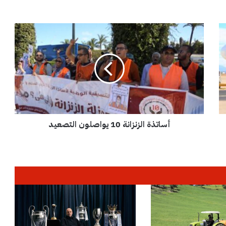
أ
س
ا
ت
ذ
ة
ا
ل
ز
أساتذة الزنزانة 10 يواصلون التصعيد
ن
ز
ا
ن
ة
1
0
ي
و
ا