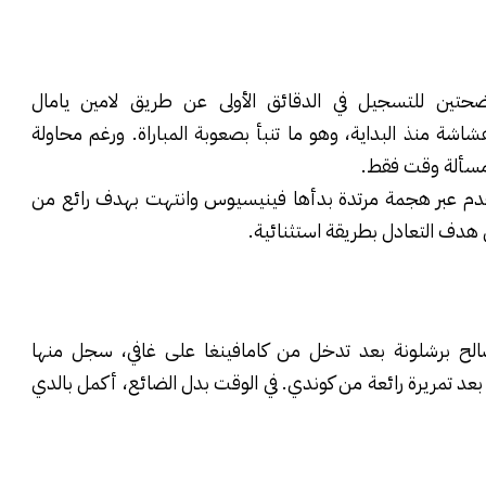
ضحتين للتسجيل في الدقائق الأولى عن طريق لامين يامال
ة منذ البداية، وهو ما تنبأ بصعوبة المباراة. ورغم محاولة
ة مسألة وقت فقط.
دم عبر هجمة مرتدة بدأها فينيسيوس وانتهت بهدف رائع من
 هدف التعادل بطريقة استثنائية.
لح برشلونة بعد تدخل من كامافينغا على غافي، سجل منها
 بعد تمريرة رائعة من كوندي. في الوقت بدل الضائع، أكمل بالدي