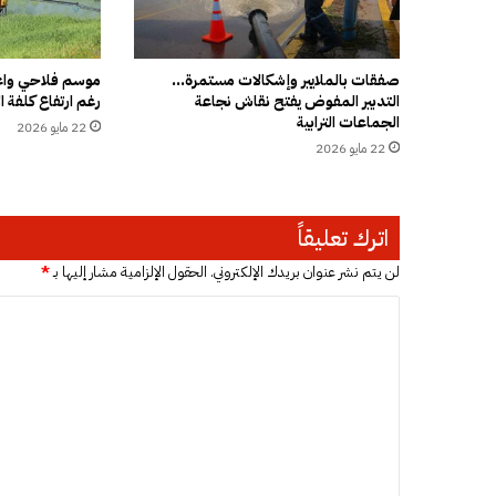
ر
ب
ا
ط
صفقات بالملايير وإشكالات مستمرة…
موسم فلاحي واعد
التدبير المفوض يفتح نقاش نجاعة
رغم ارتفاع كلفة ال
و
الجماعات الترابية
و
22 مايو 2026
ج
22 مايو 2026
د
ة
ل
اترك تعليقاً
ت
ع
لن يتم نشر عنوان بريدك الإلكتروني.
الحقول الإلزامية مشار إليها بـ
*
ز
ي
ا
ز
ل
ا
ت
ل
ن
ع
ق
ل
ل
ا
ي