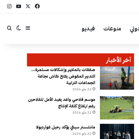
‫X
فيسبوك
YouTube
انست
ولي
منوعات
فيديو
إضافة عمود جا
بحث
الوضع ال
آخر الأخبار
صفقات بالملايير وإشكالات مستمرة…
التدبير المفوض يفتح نقاش نجاعة
الجماعات الترابية
22 مايو 2026
موسم فلاحي واعد يعيد الأمل للفلاحين
رغم ارتفاع كلفة الإنتاج
22 مايو 2026
مانشستر سيتي يؤكد رحيل غوارديولا
22 مايو 2026