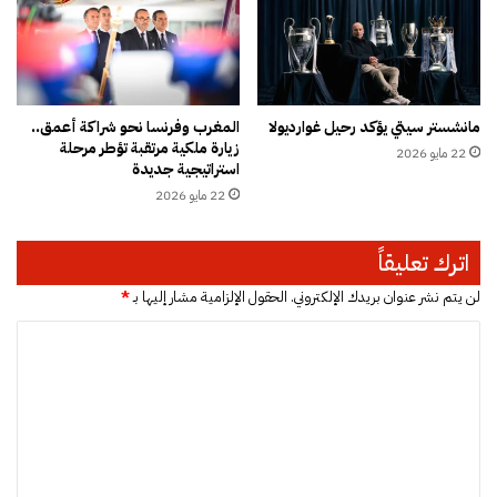
ة
و
م
ن
ن
ا
ذ
ت
ع
ا
مانشستر سيتي يؤكد رحيل غوارديولا
المغرب وفرنسا نحو شراكة أعمق..
ا
ل
زيارة ملكية مرتقبة تؤطر مرحلة
م
22 مايو 2026
أ
استراتيجية جديدة
2
غ
22 مايو 2026
0
ل
1
ب
2
ي
اترك تعليقاً
ة
ا
لن يتم نشر عنوان بريدك الإلكتروني.
الحقول الإلزامية مشار إليها بـ
*
ل
ا
ح
ك
ل
و
ت
م
ي
ع
ة
ل