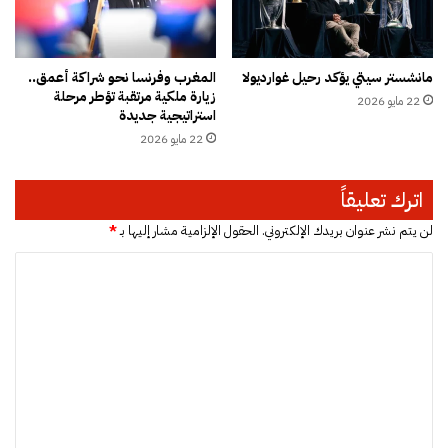
ا
ن
ل
ة
أ
ف
مانشستر سيتي يؤكد رحيل غوارديولا
المغرب وفرنسا نحو شراكة أعمق..
س
ي
زيارة ملكية مرتقبة تؤطر مرحلة
22 مايو 2026
ر
غ
استراتيجية جديدة
ة
ز
22 مايو 2026
ة
اترك تعليقاً
لن يتم نشر عنوان بريدك الإلكتروني.
الحقول الإلزامية مشار إليها بـ
*
ا
ل
ت
ع
ل
ي
ق