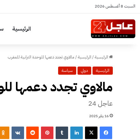
السبت 8 أغسطس 2026
الرئيسية
سي
الرئيسية
/
الرئيسية
/
مالاوي تجدد دعمها للوحدة الترابية للمغرب
الرئيسية
دولي
سياسة
مالاوي تجدد دعمها للوح
عاجل 24
16 يناير 2025
فيسبوك
‫X
لينكدإن
‏Tumblr
بينتيريست
‏Reddit
‏VKontakte