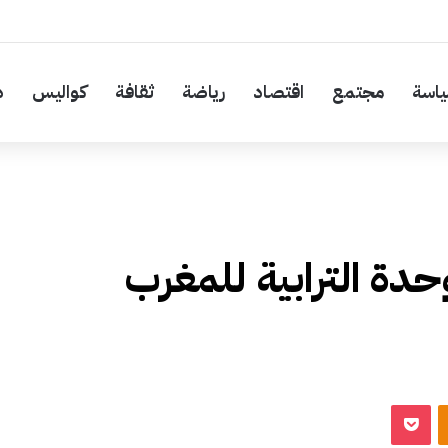
اسة
مجتمع
اقتصاد
رياضة
ثقافة
كواليس
د
دة الترابية للمغرب
‫Pocket
Odnoklassniki