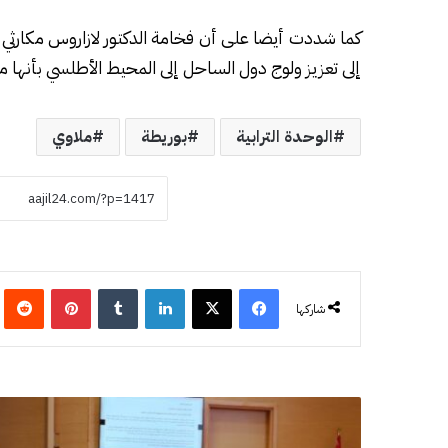
كما شددت أيضا على أن فخامة الدكتور لازاروس مكارثي 
إلى تعزيز ولوج دول الساحل إلى المحيط الأطلسي بأنها مس
الوحدة الترابية
بوريطة
ملاوي
فيسبوك
‫X
لينكدإن
‏Tumblr
بينتيريست
‏eddit
شاركها
ا
ل