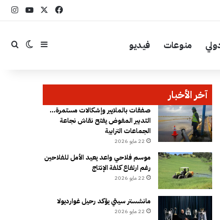
‫X
فيسبوك
YouTube
انست
ولي
منوعات
فيديو
إضافة عمود جا
بحث
الوضع ال
آخر الأخبار
صفقات بالملايير وإشكالات مستمرة…
التدبير المفوض يفتح نقاش نجاعة
الجماعات الترابية
22 مايو 2026
موسم فلاحي واعد يعيد الأمل للفلاحين
رغم ارتفاع كلفة الإنتاج
22 مايو 2026
مانشستر سيتي يؤكد رحيل غوارديولا
22 مايو 2026