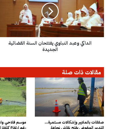
د
ا
ك
ي
و
ع
ب
الداكي وعبد النباوي يفتتحان السنة القضائية
د
ا
الجديدة
ل
ن
ب
مقالات ذات صلة
ا
و
ي
ي
ف
ت
ت
ح
ا
صفقات بالملايير وإشكالات مستمرة…
موسم فلاحي واعد
التدبير المفوض يفتح نقاش نجاعة
رغم ارتفاع كلفة ال
ن