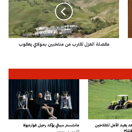
ص
ل
ة
ا
ل
ع
ز
مقصلة العزل تقترب من منتخبين بمولاي يعقوب
ل
ت
ق
ت
ر
ب
م
ن
م
ن
ت
خ
ب
ي
 يعيد الأمل للفلاحين
مانشستر سيتي يؤكد رحيل غوارديولا
إنتاج
ن
22 مايو 2026