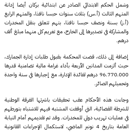
وشمل الحكم الابتدائي الصادر عن ابتدائية بركان أيضا إدانة
المتهم الثالث (أ.س) بثلاث سنوات حبسا نافذا، والمتهم الرابع
(أ.ز) بسنة ونصف حبسا نافذا، بتهم تتعلق بنقل المخدرات
والمشاركة في تصديرها إلى الخارج، مع تغريم كل منهما مبلغ ألف
درهم.
إضافة إلى ذلك، قضت المحكمة بقبول طلبات إدارة الجمارك،
حيث ألزمت المدانين الأربعة بأداء غرامة مالية تضامنية قدرها
96.770.000 درهم لفائدة الإدارة، مع إجبارها في سنة واحدة
وتحميلهم الصائر.
وجاءت هذه الأحكام عقب تحقيقات باشرتها الفرقة الوطنية
للشرطة القضائية، التي أوقفت المشتبه فيهم للاشتباه بتورطهم
في عمليات تهريب دولي للمخدرات. وقد تم تقديمهم أمام النيابة
العامة بتاريخ 4 نونبر الماضي، لاستكمال الإجراءات القانونية