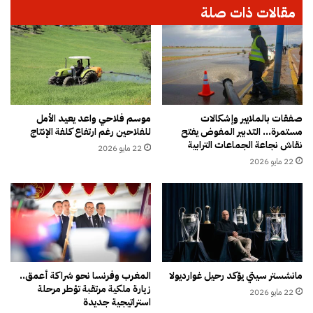
مقالات ذات صلة
ح
ا
ك
ك
و
ز
م
ص
ي
ح
ي
ي
ق
ة
و
ج
صفقات بالملايير وإشكالات
موسم فلاحي واعد يعيد الأمل
د
مستمرة… التدبير المفوض يفتح
للفلاحين رغم ارتفاع كلفة الإنتاج
د
نقاش نجاعة الجماعات الترابية
ف
ي
22 مايو 2026
ر
د
22 مايو 2026
ق
ة
ا
ب
ل
ج
أ
ه
غ
ة
ل
ا
ب
ل
مانشستر سيتي يؤكد رحيل غوارديولا
المغرب وفرنسا نحو شراكة أعمق..
ي
ر
زيارة ملكية مرتقبة تؤطر مرحلة
ة
22 مايو 2026
ب
استراتيجية جديدة
ا