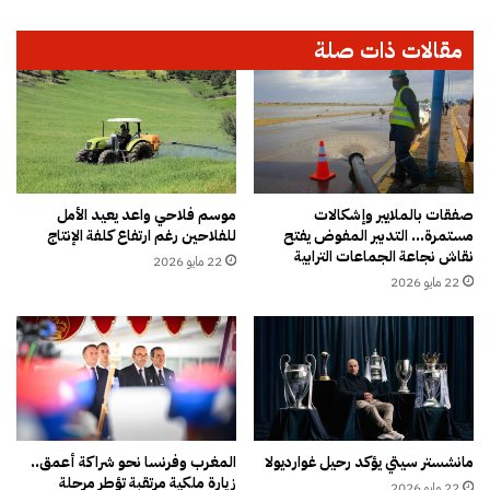
ا
ب
ل
خ
مقالات ذات صلة
ا
ا
ن
ر
د
ج
ح
ا
ا
ل
ر
ت
ح
ا
صفقات بالملايير وإشكالات
موسم فلاحي واعد يعيد الأمل
مستمرة… التدبير المفوض يفتح
للفلاحين رغم ارتفاع كلفة الإنتاج
ل
نقاش نجاعة الجماعات الترابية
ف
22 مايو 2026
ا
22 مايو 2026
ل
ح
ك
و
م
ي
ي
مانشستر سيتي يؤكد رحيل غوارديولا
المغرب وفرنسا نحو شراكة أعمق..
ق
زيارة ملكية مرتقبة تؤطر مرحلة
22 مايو 2026
و