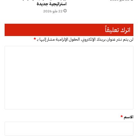
استراتيجية جديدة
د
22 مايو 2026
ف
ر
ق
اترك تعليقاً
ا
ل
لن يتم نشر عنوان بريدك الإلكتروني.
الحقول الإلزامية مشار إليها بـ
*
أ
ا
غ
ل
ل
ب
ت
ي
ة
ع
ل
ي
ق
*
الاسم
*