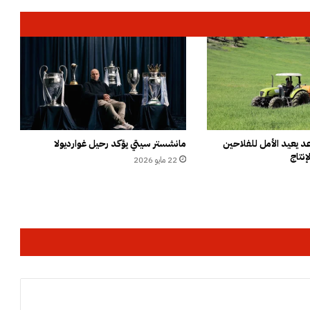
.
.
ا
ل
د
ا
خ
ل
ي
ة
 يعيد الأمل للفلاحين
مانشستر سيتي يؤكد رحيل غوارديولا
إنتاج
ت
22 مايو 2026
و
ا
ج
ه
م
و
ج
ة
"
ا