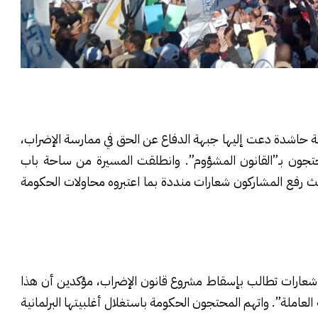
ة حاشدة دعت إليها جبهة الدفاع عن الحق في ممارسة الإضراب،
تجون بـ”القانون المشؤوم”. وانطلقت المسيرة من ساحة باب
ث رفع المشاركون شعارات منددة بما اعتبروه محاولات الحكومة
 شعارات تطالب بإسقاط مشروع قانون الإضراب، مؤكدين أن هذا
العاملة”. واتهم المحتجون الحكومة باستغلال أغلبيتها البرلمانية