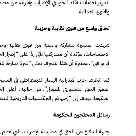
لتمرير تعديلات تُقيّد الحق في الإضراب وتفرغه من مض
والقوى العمالية.
تحاق واسع من قوى نقابية وحزبية
شهدت المسيرة مشاركة واسعة من قوى نقابية وحزبية
الاحتجاجات، مؤكدة أن مشاركتها تأتي ردًا على “إصرار 
أو توافق”، معتبرة أن هذا التصرف يمثل “ضربًا صارخًا للت
كما انخرط حزب فيدرالية اليسار الديمقراطي في المسي
العمق الحق الدستوري للعمال”. من جانبه، أعلن الحز
الحكومة تهدف إلى “إجهاض المكتسبات التاريخية للنضال
رسائل المحتجين للحكومة
جبهة الدفاع عن الحق في ممارسة الإضراب، التي تضم ف