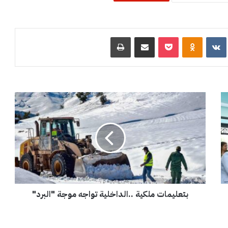
R
‏VKontakte
Odnoklassniki
‫Pocket
مشاركة عبر البريد
طباعة
ب
ت
ع
ل
ي
م
ا
ت
م
بتعليمات ملكية ..الداخلية تواجه موجة "البرد"
ل
ك
ي
ة