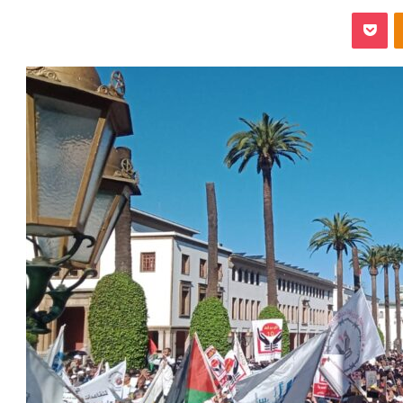
‫Pocket
Odnoklassniki