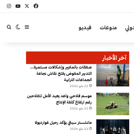
‫X
فيسبوك
YouTube
انست
ولي
منوعات
فيديو
إضافة عمود جا
بحث
الوضع ال
آخر الأخبار
صفقات بالملايير وإشكالات مستمرة…
التدبير المفوض يفتح نقاش نجاعة
الجماعات الترابية
22 مايو 2026
موسم فلاحي واعد يعيد الأمل للفلاحين
رغم ارتفاع كلفة الإنتاج
22 مايو 2026
مانشستر سيتي يؤكد رحيل غوارديولا
22 مايو 2026