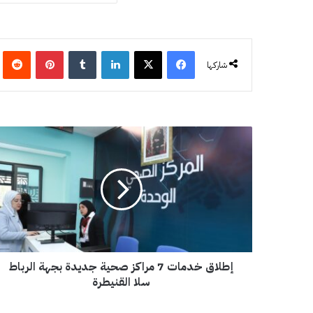
فيسبوك
‫X
لينكدإن
‏Tumblr
بينتيريست
‏eddit
شاركها
إ
ط
ل
ا
ق
خ
د
م
ا
إطلاق خدمات 7 مراكز صحية جديدة بجهة الرباط
ت
7
سلا القنيطرة
م
ر