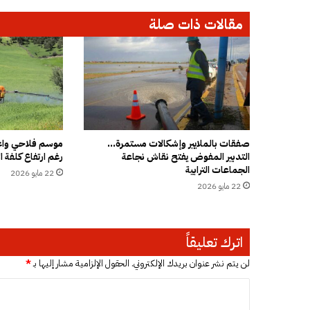
ا
مقالات ذات صلة
ك
ز
ص
ح
ي
ة
ج
د
ي
صفقات بالملايير وإشكالات مستمرة…
موسم فلاحي واعد
التدبير المفوض يفتح نقاش نجاعة
رغم ارتفاع كلفة ال
د
الجماعات الترابية
ة
22 مايو 2026
ب
22 مايو 2026
ج
ه
ة
اترك تعليقاً
ا
ل
لن يتم نشر عنوان بريدك الإلكتروني.
الحقول الإلزامية مشار إليها بـ
*
ر
ب
ا
ا
ل