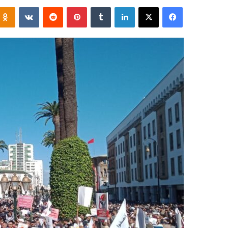
فيسبوك
‫X
لينكدإن
‏Tumblr
بينتيريست
‏Reddit
‏VKontakte