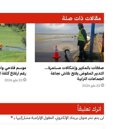
ن
ه
ب
مقالات ذات صلة
ت
ه
م
ة
ا
ل
ت
و
ظ
صفقات بالملايير وإشكالات مستمرة…
موسم فلاحي واعد
التدبير المفوض يفتح نقاش نجاعة
رغم ارتفاع كلفة ال
ي
الجماعات الترابية
ف
22 مايو 2026
ا
22 مايو 2026
ل
و
ه
اترك تعليقاً
م
ي
لن يتم نشر عنوان بريدك الإلكتروني.
الحقول الإلزامية مشار إليها بـ
*
ف
ي
ا