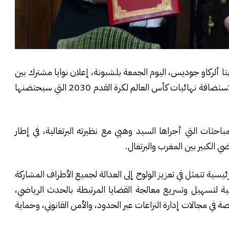
يتا ألركاو جوديس، اليوم الجمعة بلشبونة، إعلان نوايا مشترك بين
المغرب والبرتغال لتعزيز العدالة، وذلك في إطار التحضير لاستضافة نهائيات كأس العالم لكرة القدم 2030 التي سيحتضنها
باحثات التي أجراها السيد وهبي مع نظيرته البرتغالية، في إطار
ي الكبير بين المغرب والبرتغال.
سية تتمثل في تعزيز الولوج إلى العدالة لجميع الأطراف المشاركة
نة المساطر القضائية لتسهيل وتسريع معالجة القضايا المرتبطة بالحدث الرياضي،
في مجالات إدارة النزاعات عبر الحدود، والأمن القانوني، وحماية