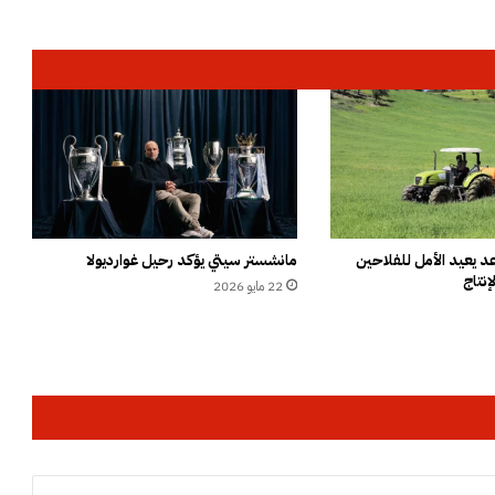
ي
ة
ت
ع
ي
د
ا
ل
ح
و
ا
ر
 يعيد الأمل للفلاحين
مانشستر سيتي يؤكد رحيل غوارديولا
إنتاج
ا
22 مايو 2026
ل
ق
ط
ا
ع
ي
م
ع
م