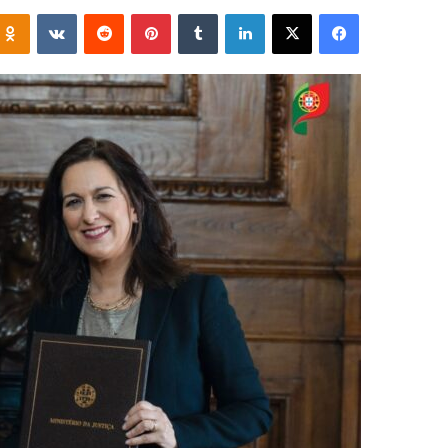
فيسبوك
‫X
لينكدإن
‏Tumblr
بينتيريست
‏Reddit
‏VKontakte