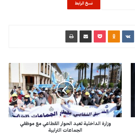
نسخ الرابط
R
‏VKontakte
Odnoklassniki
‫Pocket
مشاركة عبر البريد
طباعة
و
ز
ا
ر
ة
ا
ل
د
ا
وزارة الداخلية تعيد الحوار القطاعي مع موظفي
خ
ل
الجماعات الترابية