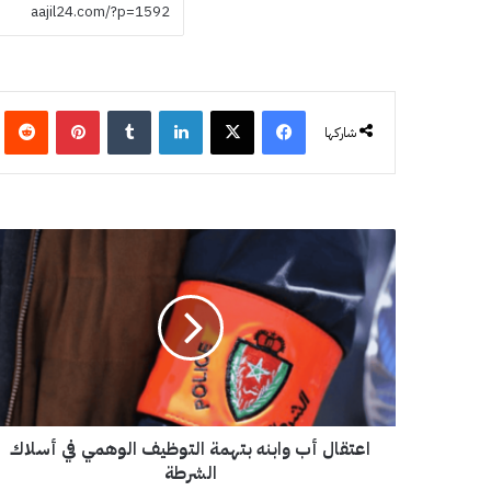
فيسبوك
‫X
لينكدإن
‏Tumblr
بينتيريست
‏eddit
شاركها
ا
ع
ت
ق
ا
ل
أ
ب
و
اعتقال أب وابنه بتهمة التوظيف الوهمي في أسلاك
ا
ب
الشرطة