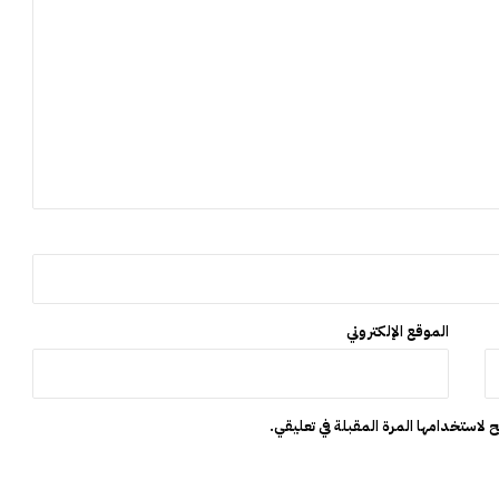
و
ظ
ف
ي
ا
ل
ج
م
ا
ع
ا
ت
ا
ل
الموقع الإلكتروني
ت
ر
ا
ب
 لاستخدامها المرة المقبلة في تعليقي.
ي
ة