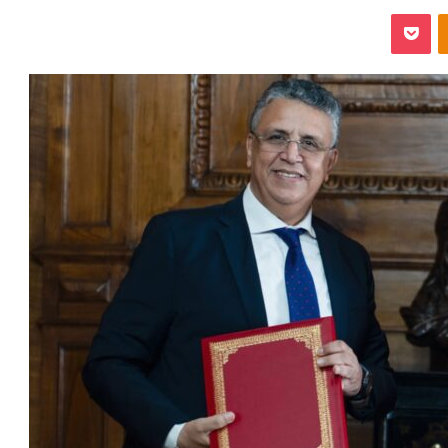
‫Pocket
Odnoklassniki